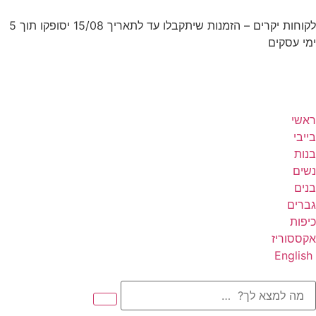
קוחות יקרים – הזמנות שיתקבלו
עד לתאריך 15/08 יסופקו תוך 5
מי עסקים
אשי
ייבי
נות
שים
נים
ברים
יפות
קססוריז
English