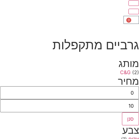
0
רביים מתקפלות
ותג
C&G
(2
חיר
סנן
בע