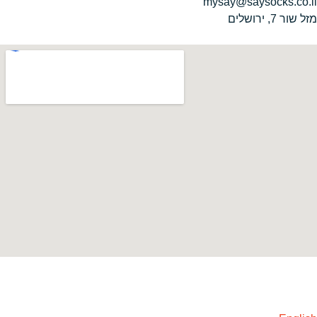
mysay@saysocks.co.il‏
מזל שור 7, ירושלים