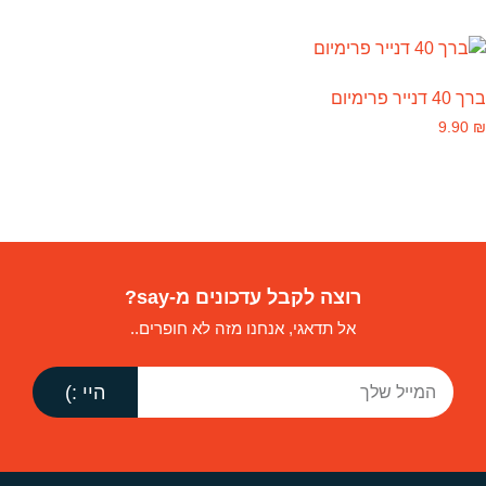
ברך 40 דנייר פרימיום
9.90
₪
רוצה לקבל עדכונים מ-say?
אל תדאגי, אנחנו מזה לא חופרים..
היי :)