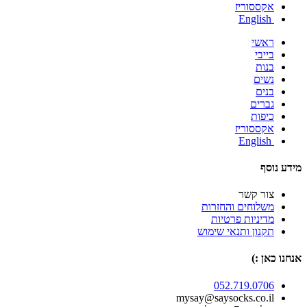
אקססוריז
English
ראשי
בייבי
בנות
נשים
בנים
גברים
כיפות
אקססוריז
English
מידע נוסף
צור קשר
משלוחים והחזרות
מדיניות פרטיות
תקנון ותנאי שימוש
אנחנו כאן :)
052.719.0706
mysay@saysocks.co.il‏