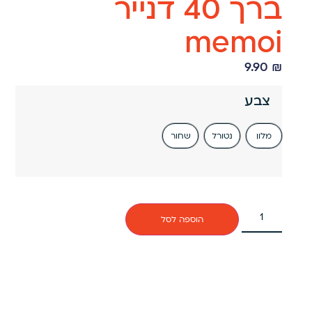
ברך 40 דנייר
memoi
9.90
₪
צבע
מלון
נטורל
שחור
הוספה לסל