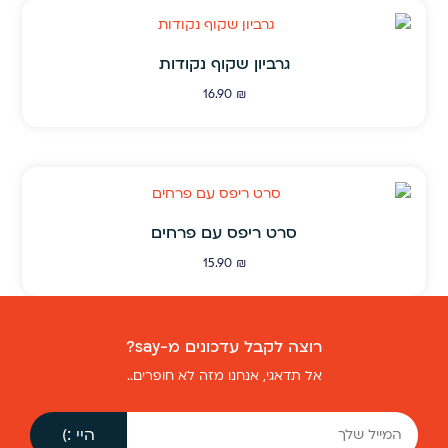
גרביון שקוף נקודות
16.90
₪
סרט ריפס עם פרחים
15.90
₪
רוצה לקבל עדכונים מ-say?
אל תדאגי, אנחנו מזה לא חופרים..
היי :)