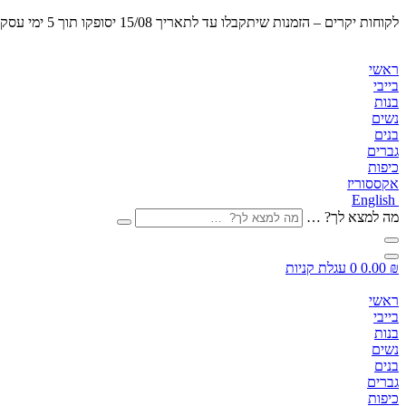
לקוחות יקרים – הזמנות שיתקבלו
עד לתאריך 15/08 יסופקו תוך 5 ימי עסקים
ראשי
בייבי
בנות
נשים
בנים
גברים
כיפות
אקססוריז
English
מה למצא לך? …
₪
0.00
0
עגלת קניות
ראשי
בייבי
בנות
נשים
בנים
גברים
כיפות