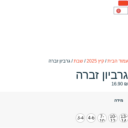
0
עמוד הבית
/
קיץ 2025
/
שבת
/ גרביון זברה
גרביון זברה
16.90
₪
מידה
7-
10-
13-
3-4
4-6
10
12
14