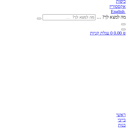
יפות
קססוריז
Englis
ה למצא לך? …
0.00
0
עגלת קניות
אשי
ייבי
נות