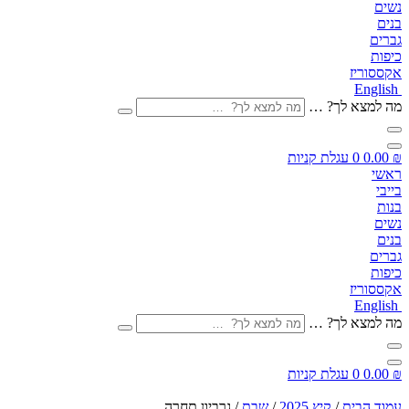
שים
נים
ברים
יפות
קססוריז
Englis
ה למצא לך? …
0.00
0
עגלת קניות
אשי
ייבי
נות
שים
נים
ברים
יפות
קססוריז
Englis
ה למצא לך? …
0.00
0
עגלת קניות
מוד הבית
/
קיץ 2025
/
שבת
/ גרביון תחרה