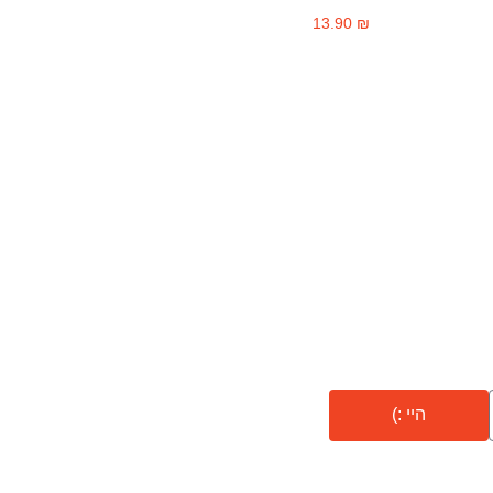
13.90
₪
היי :)