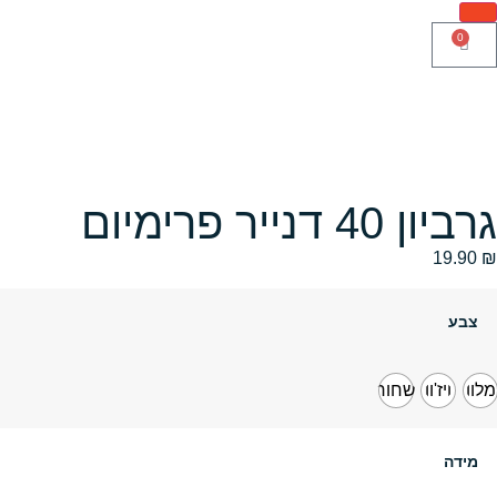
0
גרביון 40 דנייר פרימיום
19.90
₪
צבע
מלון
ויז'ון
שחור
מידה