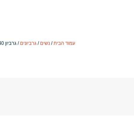
עמוד הבית
/
נשים
/
גרביונים
/ גרביון 40 דנייר פרימיום