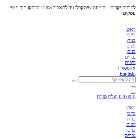
לקוחות יקרים – הזמנות שיתקבלו
עד לתאריך 15/08 יסופקו תוך 5 ימי
עסקים
ראשי
בייבי
בנות
נשים
בנים
גברים
כיפות
אקססוריז
English
מה
למצא
לך?
…
₪
0.00
0
עגלת קניות
ראשי
בייבי
בנות
נשים
בנים
גברים