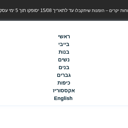
חות יקרים – הזמנות שיתקבלו
עד לתאריך 15/08 יסופקו תוך 5 ימי עסקים
ראשי
בייבי
בנות
נשים
בנים
גברים
כיפות
אקססוריז
English