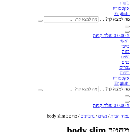
כיפות
אקססוריז
English
מה למצא לך? …
₪
0.00
0
עגלת קניות
ראשי
בייבי
בנות
נשים
בנים
גברים
כיפות
אקססוריז
English
מה למצא לך? …
₪
0.00
0
עגלת קניות
עמוד הבית
/
נשים
/
גרביונים
/ מחטב body slim
מחטב body slim