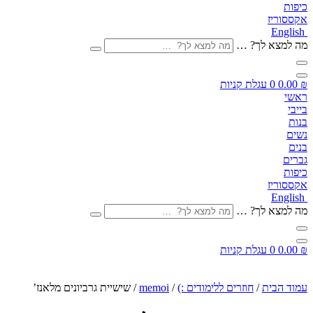
כיפות
אקססוריז
English
מה למצא לך? …
₪
0.00
0
עגלת קניות
ראשי
בייבי
בנות
נשים
בנים
גברים
כיפות
אקססוריז
English
מה למצא לך? …
₪
0.00
0
עגלת קניות
עמוד הבית
/
חוזרים ללימודים :)
/
memoi
/ שישיית גרביונים מלאנז’