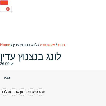
0
בנות
/
אקססוריז
/ לונג בנצנוץ עדין
/
Home
לונג בנצנוץ עדין
26.00
₪
צבע
חמרה
שחור
כסוף
אפרסק
לבן