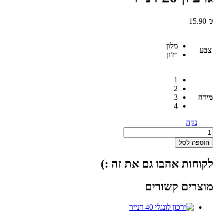
15.90
₪
מלון
צבע
ויז'ון
1
2
מידה
3
4
נקה
כמות
של
הוספה לסל
גרביון
20
לקוחות אהבו גם את זה :)
דנייר
מוצרים קשורים