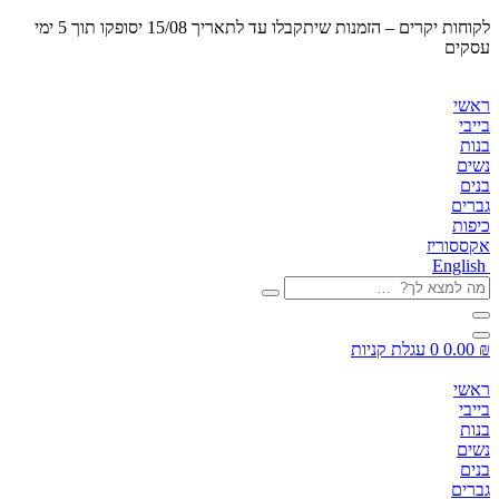
לקוחות יקרים – הזמנות שיתקבלו
עד לתאריך 15/08 יסופקו תוך 5 ימי
עסקים
ראשי
בייבי
בנות
נשים
בנים
גברים
כיפות
אקססוריז
English
מה
למצא
לך?
…
₪
0.00
0
עגלת קניות
ראשי
בייבי
בנות
נשים
בנים
גברים