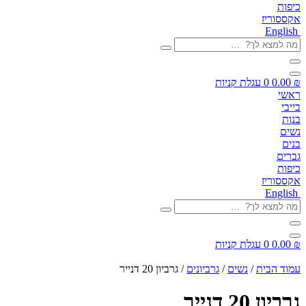
כיפות
אקססוריז
English
מה
למצא
לך?
…
₪
0.00
0
עגלת קניות
ראשי
בייבי
בנות
נשים
בנים
גברים
כיפות
אקססוריז
English
מה
למצא
לך?
…
₪
0.00
0
עגלת קניות
עמוד הבית
/
נשים
/
גרביונים
/ גרביון 20 דנייר
גרביון 20 דנייר