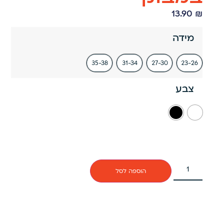
13.90
₪
מידה
35-38
31-34
27-30
23-26
צבע
הוספה לסל